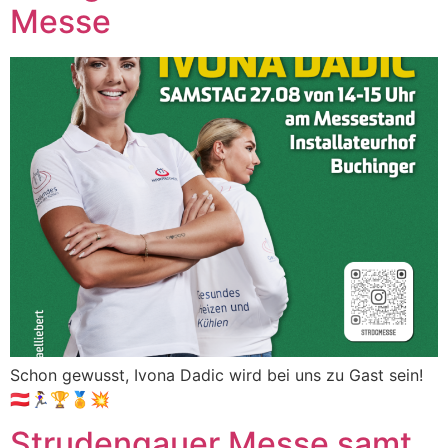
Messe
Schon gewusst, Ivona Dadic wird bei uns zu Gast sein!
🇦🇹🏃‍♀️🏆🏅💥
Strudengauer Messe samt