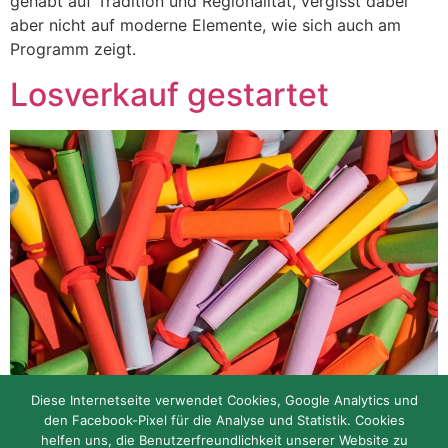
gehabt auf Tradition und Regionalität, vergisst dabei
aber nicht auf moderne Elemente, wie sich auch am
Programm zeigt.
Losverkauf gestartet
Diese Internetseite verwendet Cookies, Google Analytics und
den Facebook-Pixel für die Analyse und Statistik. Cookies
Im Rahmen unseres Festes findet auch heuer unser
helfen uns, die Benutzerfreundlichkeit unserer Website zu